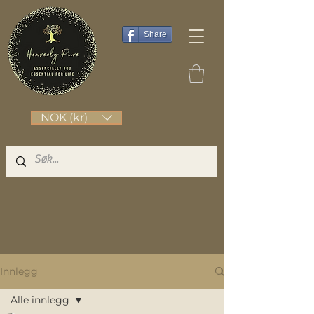
Share
NOK (kr)
Innlegg
Alle innlegg