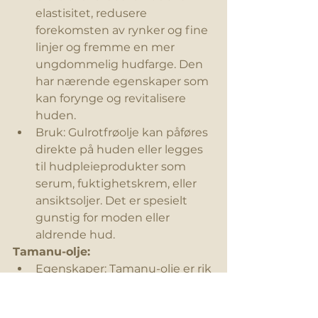
elastisitet, redusere 
forekomsten av rynker og fine 
linjer og fremme en mer 
ungdommelig hudfarge. Den 
har nærende egenskaper som 
kan forynge og 
revitalisere
huden.
Bruk: Gulrotfrøolje kan påføres 
direkte på huden eller legges 
til hudpleieprodukter som 
serum, 
fuktighetskrem
, eller 
ansiktsoljer. Det er spesielt 
gunstig for moden eller 
aldrende hud.
Tamanu-olje:
Egenskaper: Tamanu-olje er rik 
på antioksidanter, fettsyrer og 
antibakterielle forbindelser.