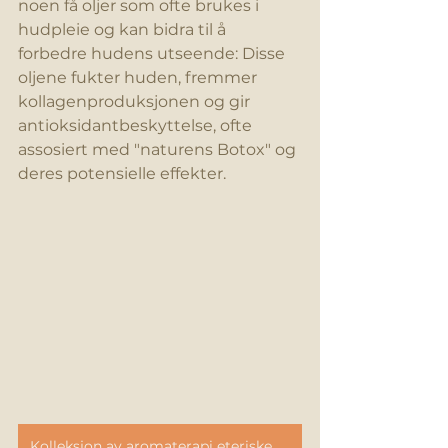
noen få oljer som ofte brukes i 
hudpleie og kan bidra til å 
forbedre hudens utseende: Disse 
oljene 
fukter
 huden, fremmer 
kollagenproduksjonen og gir 
antioksidantbeskyttelse, ofte 
assosiert med "naturens Botox" og 
deres potensielle effekter.
Kolleksjon av aromaterapi eteriske oljer og bæreroljer