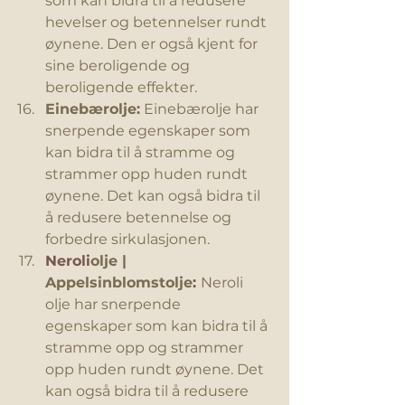
som kan bidra til å redusere 
hevelser og betennelser rundt 
øynene. Den er også kjent for 
sine beroligende og 
beroligende effekter. 
Einebærolje:
 Einebærolje har 
snerpende egenskaper som 
kan bidra til å stramme og 
strammer opp huden rundt 
øynene. Det kan også bidra til 
å redusere betennelse og 
forbedre sirkulasjonen.
Neroli
olje | 
Appelsinblomstolje
: 
Neroli 
olje har snerpende 
egenskaper som kan bidra til å 
stramme opp og strammer 
opp huden rundt øynene. Det 
kan også bidra til å redusere 