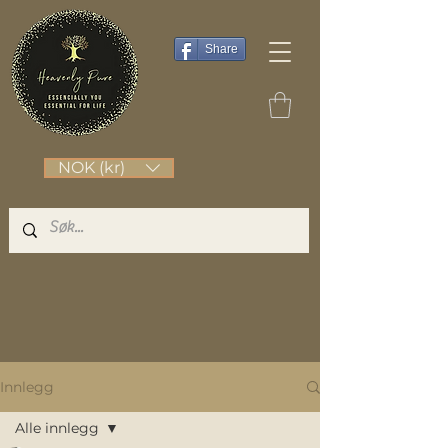
Share
NOK (kr)
Innlegg
Alle innlegg