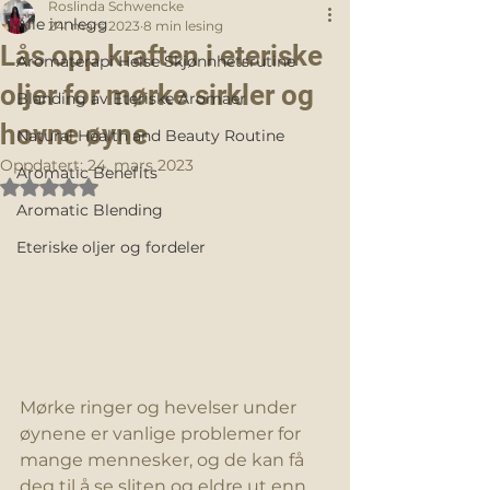
Roslinda Schwencke
Alle innlegg
24. mars 2023
8 min lesing
Lås opp kraften i eteriske
Aromaterapi Helse Skjønnhetsrutine
oljer for mørke sirkler og
Blanding av Eteriske Aromaer
hovne øyne
Natural Health and Beauty Routine
Oppdatert:
24. mars 2023
Aromatic Benefits
Gitt NaN av 5 stjerner.
Aromatic Blending
Eteriske oljer og fordeler
Mørke ringer og hevelser under 
øynene er vanlige problemer for 
mange mennesker, og de kan få 
deg til å se sliten og eldre ut enn 