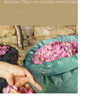
Eteriske Oljer Aromaterapi lister
Del 1
Mer enn 90 eteriske oljer har unike
lukter og potensielle helsemessige
fordeler. Tilbyr ren nytelse med fordeler.