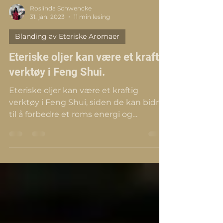
Roslinda Schwencke
31. jan. 2023
11 min lesing
Blanding av Eteriske Aromaer
Eteriske oljer kan være et kraftig
verktøy i Feng Shui.
Eteriske oljer kan være et kraftig
verktøy i Feng Shui, siden de kan bidra
til å forbedre et roms energi og
atmosfære og adressere spesifikk