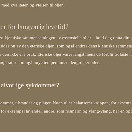
e med kvaliteten og ytelsen til oljen.
er for langvarig levetid?
en kjemiske sammensetningen av essensielle oljer – hold deg unna direk
ksidasjon av den eteriske oljen, som også endrer dens kjemiske sammen
 den ikke er i bruk. Eteriske oljer varer lengst mens de forblir trofaste n
emperatur – unngå høye temperaturer i lengre perioder.
e alvorlige sykdommer?
ommer, tilstander og plager. Noen oljer balanserer kroppen, for eksempe
 for eksempel lavendel; andre, som rosmarin og ylang-ylang, har en op