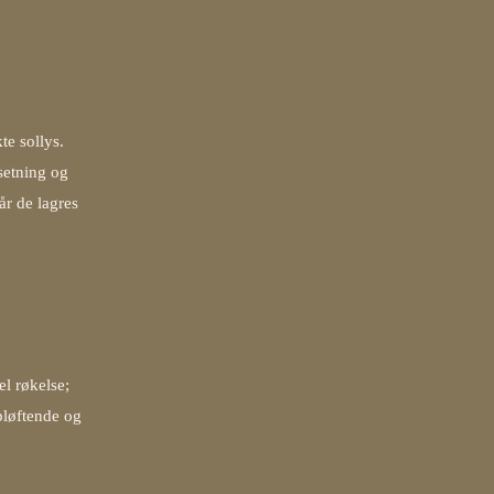
te sollys.
setning og
år de lagres
l røkelse;
pløftende og