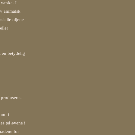
 væske. I
av animalsk
sielle oljene
eller
t en betydelig
r produseres
and i
nes på øyene i
tnadene for