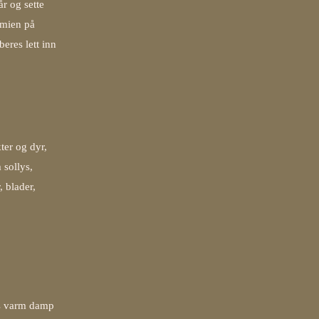
år og sette
jemien på
eres lett inn
kter og dyr,
 sollys,
, blader,
ses varm damp