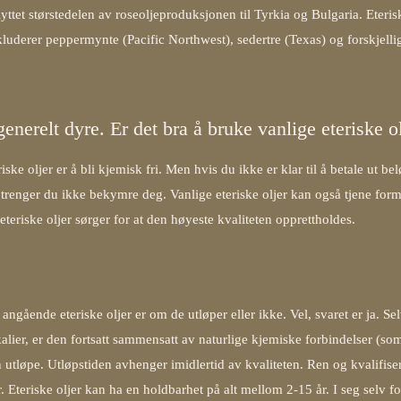
yttet størstedelen av roseoljeproduksjonen til Tyrkia og Bulgaria. Eteris
luderer peppermynte (Pacific Northwest), sedertre (Texas) og forskjellig
generelt dyre. Er det bra å bruke vanlige eteriske o
ke oljer er å bli kjemisk fri. Men hvis du ikke er klar til å betale ut bel
trenger du ikke bekymre deg. Vanlige eteriske oljer kan også tjene form
eteriske oljer sørger for at den høyeste kvaliteten opprettholdes.
gående eteriske oljer er om de utløper eller ikke. Vel, svaret er ja. Se
kalier, er den fortsatt sammensatt av naturlige kjemiske forbindelser (som
n utløpe. Utløpstiden avhenger imidlertid av kvaliteten. Ren og kvalifise
r. Eteriske oljer kan ha en holdbarhet på alt mellom 2-15 år. I seg selv f