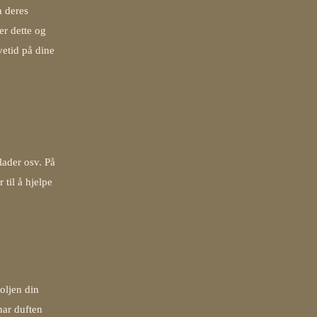
n deres
er dette og
vetid på dine
lader osv. På
 til å hjelpe
 oljen din
har duften