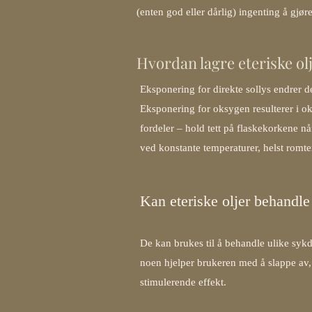
(enten god eller dårlig) ingenting å gjør
Hvordan lagre eteriske olj
Eksponering for direkte sollys endrer d
Eksponering for oksygen resulterer i o
fordeler – hold tett på flaskekorkene når
ved konstante temperaturer, helst romt
Kan eteriske oljer behandl
De kan brukes til å behandle ulike sykd
noen hjelper brukeren med å slappe av,
stimulerende effekt.