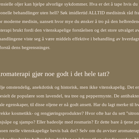
nsielle oljer kan hjelpe alvorlige sykdommer. Hva er det å tape hvis du
nelle behandlinger uten hell? Søk imidlertid ALLTID medisinsk råd fra
for moderne medisin, uansett hvor mye du ønsker å tro på den helbredend
terapi brukt fordi den vitenskapelige forståelsen og det store utvalget a
handlingene viste seg å være middels effektive i behandling av hverdags
forstå dens begrensninger.
romaterapi gjør noe godt i det hele tatt?
l olje omstendelig, anekdotisk og historisk, men ikke vitenskapelig. Det er
 spesielt de populære som lavendel, tea tree og peppermynte. De antibakter
ale egenskaper, til disse oljene er nå godt ansett. Har du lagt merke til 
g rekke kosmetikk- og rengjøringsprodukter? Hvor ofte har du sett "sitron"
usjsåpe og sjampo? Eller badeolje med rosmarin? Er dette bare å tjene pe
t noen reelle vitenskapelige bevis bak det? Selv om du avviser aromaterap