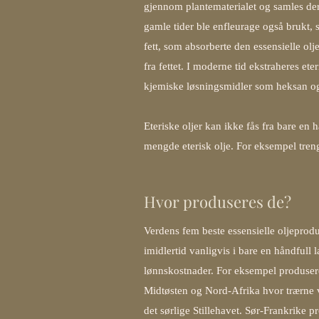
gjennom plantematerialet og samles dere
gamle tider ble enfleurage også brukt, 
fett, som absorberte den essensielle olj
fra fettet. I moderne tid ekstraheres et
kjemiske løsningsmidler som heksan og
Eteriske oljer kan ikke fås fra bare en 
mengde eterisk olje. For eksempel tren
Hvor produseres de?
Verdens fem beste essensielle oljeprodu
imidlertid vanligvis i bare en håndfull
lønnskostnader. For eksempel produsere
Midtøsten og Nord-Afrika hvor trærne v
det sørlige Stillehavet. Sør-Frankrike 