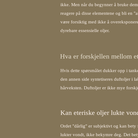
ikke. Men når du begynner å bruke dem o
reagere på disse elementene og bli en "a
være forsiktig med ikke å overeksponere 
dyrebare essensielle oljer.
Hva er forskjellen mellom et
Hvis dette spørsmålet dukker opp i tanken
den annen side syntetiseres duftoljer i lab
hårveksten. Duftoljer er ikke mye forskje
Kan eteriske oljer lukte von
Ordet "dårlig" er subjektivt og kan bety f
lukter vondt, ikke bekymre deg. Det bety