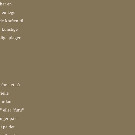
 har en
 en lege
e kraften til
v kunstige
lige plager
 forsket på
ielle
hvordan
 eller "furu"
nger på et
i på det