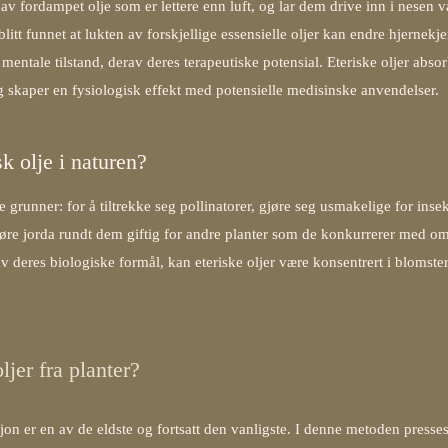
av fordampet olje som er lettere enn luft, og lar dem drive inn i nesen v
blitt funnet at lukten av forskjellige essensielle oljer kan endre hjernek
ntale tilstand, derav deres terapeutiske potensial. Eteriske oljer absorb
 skaper en fysiologisk effekt med potensielle medisinske anvendelser.
k olje i naturen?
e grunner: for å tiltrekke seg pollinatorer, gjøre seg usmakelige for inse
øre jorda rundt dem giftig for andre planter som de konkurrerer med om
 deres biologiske formål, kan eteriske oljer være konsentrert i blomster
jer fra planter?
sjon er en av de eldste og fortsatt den vanligste. I denne metoden pres