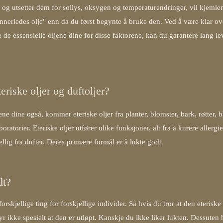
g utsetter dem for sollys, oksygen og temperaturendringer, vil kjemie
nnerledes olje" enn da du først begynte å bruke den. Ved å være klar ov
de essensielle oljene dine for disse faktorene, kan du garantere lang le
eriske oljer og duftoljer?
e dine også, kommer eteriske oljer fra planter, blomster, bark, røtter, b
oratorier. Eteriske oljer utfører ulike funksjoner, alt fra å kurere allergier
llig fra dufter. Deres primære formål er å lukte godt.
dt?
orskjellige ting for forskjellige individer. Så hvis du tror at den eteriske
r ikke spesielt at den er utløpt. Kanskje du ikke liker lukten. Dessuten 