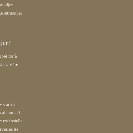
ke oljer
e sitrusoljer
ljer?
øpet for å
ålet. Våre
lv om en
 alt annet i
rt
essensielle
orverres de