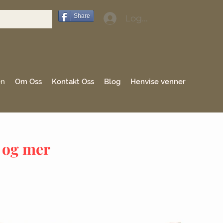
Share
Logg inn
en
Om Oss
Kontakt Oss
Blog
Henvise venner
e og mer