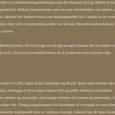
tter i en kondenseringsanordning som får dampen til å gå tilbake til en
spesielt for delikate blomsteroljer som en rose: kronbladene var dekket 
en; alkohol ble deretter brukt som løsningsmiddel for å trekke ut de essen
eriske oljer ofte i et høytrykkssystem ved å bruke flytende karbondioksid 
 aceton.
håndfull planter. Du vil trenge en utrolig mengde planter før du trekker u
gs over 150 pund lavendelblomster for å produsere bare ett pund olje.
senter er USA, India, Kina, Frankrike og Brasil. Noen individuelle olje
 land, avhengig av hvor arten vokser best og andre faktorer, som lokale
s røkelse og myrraolje, som begge kommer fra barken på ørkentrær, i l
okser vilt. Ylang-ylang kommer fra blomstene til et tropisk tre som fin
produserte tradisjonelt mye av verdens roseolje. Likevel har de høye kos