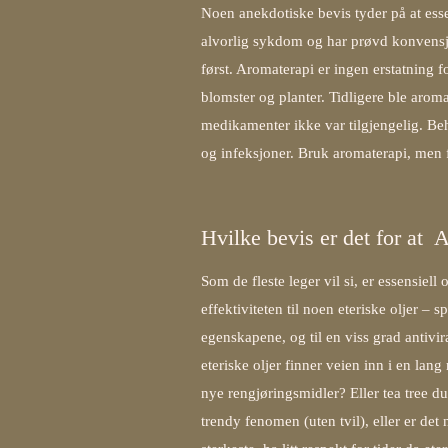
Noen anekdotiske bevis tyder på at esse
alvorlig sykdom og har prøvd konvensjo
først. Aromaterapi er ingen erstatning 
blomster og planter. Tidligere ble aroma
medikamenter ikke var tilgjengelig. Be
og infeksjoner. Bruk aromaterapi, men 
Hvilke bevis er det for at A
Som de fleste leger vil si, er essensiel
effektiviteten til noen eteriske oljer –
egenskapene, og til en viss grad antivir
eteriske oljer finner veien inn i en lan
nye rengjøringsmidler? Eller tea tree d
trendy fenomen (uten tvil), eller er de