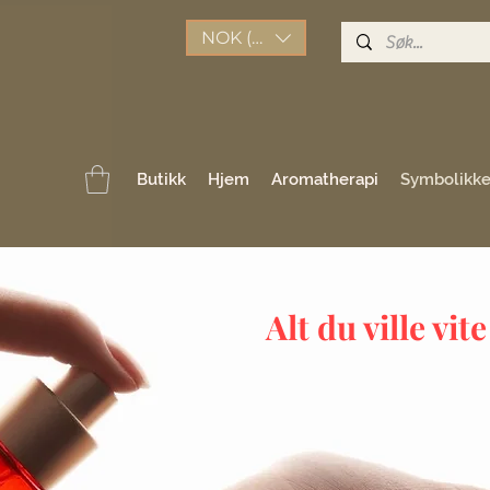
NOK (kr)
Butikk
Hjem
Aromatherapi
Symbolikk
Alt du ville vit