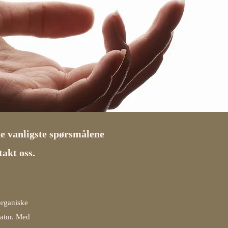
de vanligste spørsmålene
takt oss.
organiske
ratur. Med