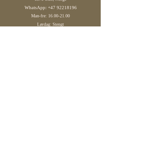
WhatsApp:
+47 92218196
Man-fre:
16.00-21.00
Lørdag: Stengt
Søndag:
12.00-17.00
Våre retningslinjer
Vilkår og betingelser
Personvernerklæring
Refusjon og kansellering
Levering og frakt
Gratis frakt i Norge på bestillinger