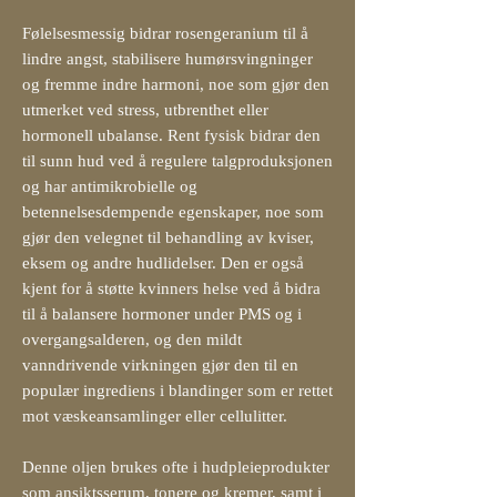
Følelsesmessig bidrar rosengeranium til å
lindre angst, stabilisere humørsvingninger
og fremme indre harmoni, noe som gjør den
utmerket ved stress, utbrenthet eller
hormonell ubalanse. Rent fysisk bidrar den
til sunn hud ved å regulere talgproduksjonen
og har antimikrobielle og
betennelsesdempende egenskaper, noe som
gjør den velegnet til behandling av kviser,
eksem og andre hudlidelser. Den er også
kjent for å støtte kvinners helse ved å bidra
til å balansere hormoner under PMS og i
overgangsalderen, og den mildt
vanndrivende virkningen gjør den til en
populær ingrediens i blandinger som er rettet
mot væskeansamlinger eller cellulitter.
Denne oljen brukes ofte i hudpleieprodukter
som ansiktsserum, tonere og kremer, samt i