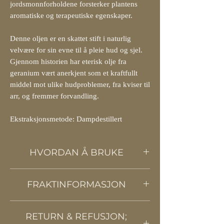
jordsmonnforholdene forsterker plantens
aromatiske og terapeutiske egenskaper.
Denne oljen er en skattet stift i naturlig
velvære for sin evne til å pleie hud og sjel.
Gjennom historien har eterisk olje fra
geranium vært anerkjent som et kraftfullt
middel mot ulike hudproblemer, fra kviser til
arr, og fremmer forvandling.
Ekstraksjonsmetode: Dampdestillert
HVORDAN Å BRUKE
Denne kraftige eteriske oljen kan fortynnes
FRAKTINFORMASJON
med baseoljer og brukes som en topisk
påføring eller til en avslappende ayurvedisk
Vi bruker Posten / HeltHjem-tjenesten til å
massasje. Tilsett noen dråper av oljen i
RETURN & REFUSJON;
sende alle våre produkter over hele Norge.
potpourri, luftfuktere, stearinlys eller